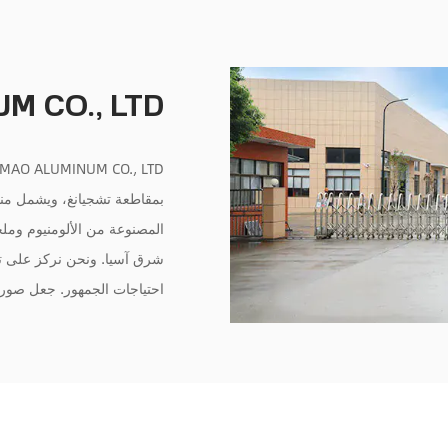
M CO., LTD.
بمقاطعة تشجيانغ، ويشمل منت
شرق آسيا. ونحن نركز على تح
احتياجات الجمهور. جعل صو