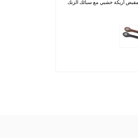
قبض أريكة خشبي مع سبائك الزنك
اقرأ أكثر