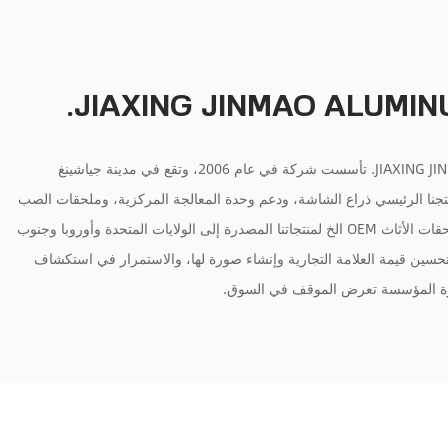
JIAXING JINMAO ALUMINU
JIAXING JINMAO ALUMINUM CO., LTD. تأسست شركة في عام 2006، وتقع في مدينة جياشينغ
جنا الرئيسي ذراع الشاشة، ودعم وحدة المعالجة المركزية، وملحقات الصب
المصنوعة من الألومنيوم وملحقات الأثاث OEM الخ لمنتجاتنا المصدرة إلى الولايات المتحدة وأوروبا وجنوب
سين قيمة العلامة التجارية وإنشاء صورة لها، والاستمرار في استكشاف
رة المؤسسة تعرض الموقف في السوق.